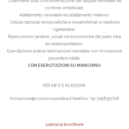
Chiarimenti sulla crioconservazione del sangue neonatale da
cordone ombelicale
Adattamento neonatale ed allattamento materno
Cellule staminali emopoietiche e mesenchimali e medicina
rigenerativa
Ripercussioni sanitarie, sociali ed economiche del parto intra
ed extraospedaliero
Esercitazione pratica rianimazione neonatale con circolazione
placentare intatta
CON ESERCITAZIONI SU MANICHINO
PER INFO E ISCRIZIONI
formazione@cosmicooperativa.it telefono +39 3298397718
scarica la brochhure