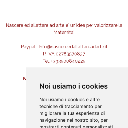
Nascere ed allattare ad arte e' un'idea per valorizzare la
Maternita'.
Paypal : Info@nascereedallattareadarte.it
P. IVA 02783570837
Tel. +393500840225
NASCERE ED ALLATTARE AD ARTE
Noi usiamo i cookies
Buona nascita
Iniziative
Noi usiamo i cookies e altre
Approfondimenti
tecniche di tracciamento per
migliorare la tua esperienza di
Didattica
navigazione nel nostro sito, per
Galleria
mostrarti contenuti personalizzati