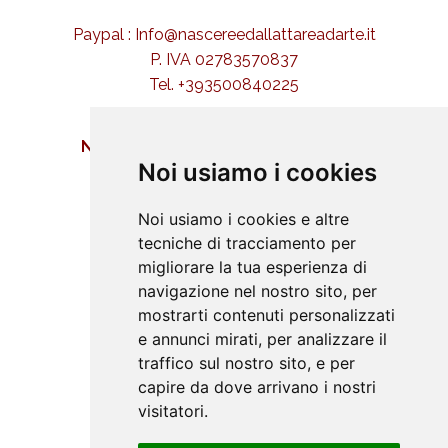
Paypal : Info@nascereedallattareadarte.it
P. IVA 02783570837
Tel. +393500840225
NASCERE ED ALLATTARE AD ARTE
Noi usiamo i cookies
Buona nascita
Iniziative
Noi usiamo i cookies e altre
Approfondimenti
tecniche di tracciamento per
migliorare la tua esperienza di
Didattica
navigazione nel nostro sito, per
Galleria
mostrarti contenuti personalizzati
Amici
e annunci mirati, per analizzare il
Contatti
traffico sul nostro sito, e per
capire da dove arrivano i nostri
visitatori.
SOCIAL NETWORK