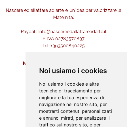
Nascere ed allattare ad arte e' un'idea per valorizzare la
Maternita'.
Paypal : Info@nascereedallattareadarte.it
P. IVA 02783570837
Tel. +393500840225
NASCERE ED ALLATTARE AD ARTE
Noi usiamo i cookies
Buona nascita
Iniziative
Noi usiamo i cookies e altre
Approfondimenti
tecniche di tracciamento per
migliorare la tua esperienza di
Didattica
navigazione nel nostro sito, per
Galleria
mostrarti contenuti personalizzati
Amici
e annunci mirati, per analizzare il
Contatti
traffico sul nostro sito, e per