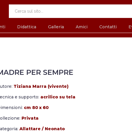
nti
Didattica
Galleria
Amici
Contatti
E
MADRE PER SEMPRE
utore:
Tiziana Marra (vivente)
ecnica e supporto:
acrilico su tela
imensioni:
cm 80 x 60
ollezione:
Privata
ategoria:
Allattare
/
Neonato