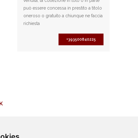
vendita, la collezione in toto o in parte
può essere concessa in prestito a titolo
oneroso o gratuito a chiunque ne faccia
richiesta
+393500840225
K
ookies