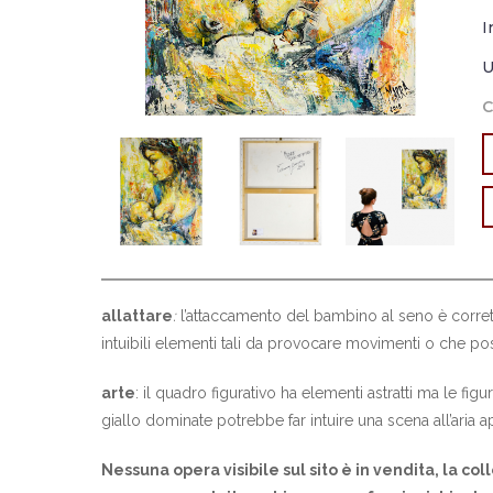
I
U
C
allattare
:
l’attaccamento del bambino al seno è corret
intuibili elementi tali da provocare movimenti o che p
arte
: il quadro figurativo ha elementi astratti ma le fi
giallo dominate potrebbe far intuire una scena all’aria ap
Nessuna opera visibile sul sito è in vendita, la col