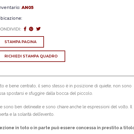
nventario:
AN05
bicazione:
ONDIVIDI:
STAMPA PAGINA
RICHIEDI STAMPA QUADRO
to e bene centrato, il seno stesso è in posizione di quiete, non sono
ossa spostarsi e sfuggire dalla bocca del piccolo.
gure sono ben delineate e sono chiare anche le espressioni del volto. Il
erta e la solarità dell’evento.
lezione in toto o in parte può essere concessa in prestito a titol