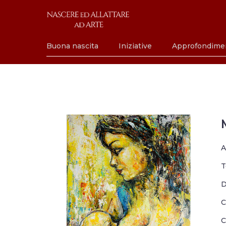
Buona nascita
Iniziative
Approfondime
A
T
D
C
C