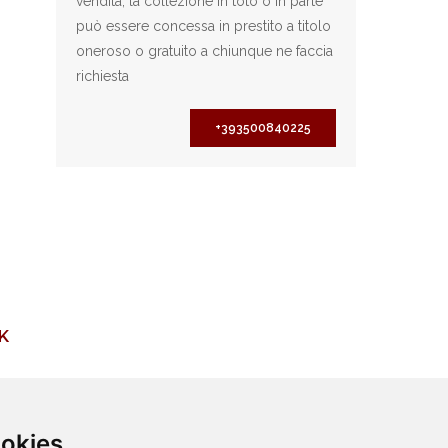
vendita, la collezione in toto o in parte
può essere concessa in prestito a titolo
oneroso o gratuito a chiunque ne faccia
richiesta
+393500840225
K
ookies