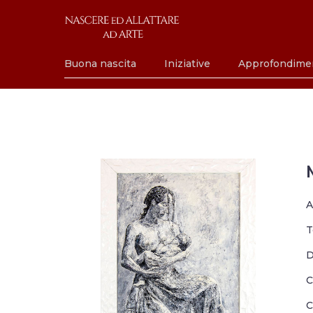
Buona nascita
Iniziative
Approfondime
A
T
D
C
C