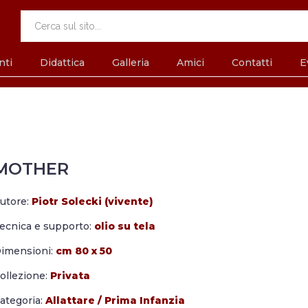
nti
Didattica
Galleria
Amici
Contatti
E
MOTHER
utore:
Piotr Solecki (vivente)
ecnica e supporto:
olio su tela
imensioni:
cm 80 x 50
ollezione:
Privata
ategoria:
Allattare
/
Prima Infanzia